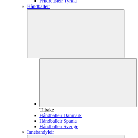
Friidrettsleir Tyrkia
Håndballeir
Tilbake
Håndballeir Danmark
Håndballeir Spania
Håndballeir Sverige
Innebandyleir