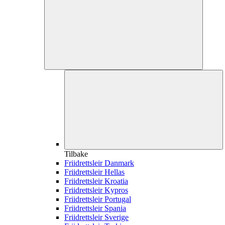
Tilbake
Friidrettsleir Danmark
Friidrettsleir Hellas
Friidrettsleir Kroatia
Friidrettsleir Kypros
Friidrettsleir Portugal
Friidrettsleir Spania
Friidrettsleir Sverige