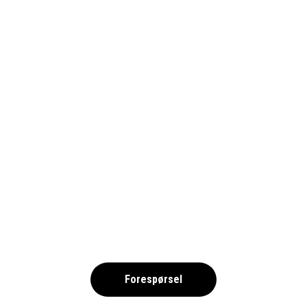
ALBIR-LA-NUCIA-FRIIDROTT-
IMAGE00010_1690
,
Forespørsel