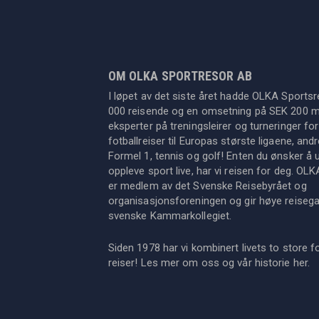
OM OLKA SPORTRESOR AB
I løpet av det siste året hadde OLKA Sportsr
000 reisende og en omsetning på SEK 200 mil
eksperter på treningsleirer og turneringer for
fotballreiser til Europas største ligaene, an
Formel 1, tennis og golf! Enten du ønsker å u
oppleve sport live, har vi reisen for deg. OL
er medlem av det Svenske Reisebyrået og
organisasjonsforeningen og gir høye reisegara
svenske Kammarkollegiet.
Siden 1978 har vi kombinert livets to store f
reiser! Les mer om oss og vår historie
her
.