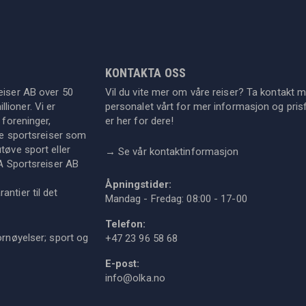
KONTAKTA OSS
eiser AB over 50
Vil du vite mer om våre reiser? Ta kontakt 
lioner. Vi er
personalet vårt for mer informasjon og prisf
 foreninger,
er her for dere!
dre sportsreiser som
tøve sport eller
→
Se vår kontaktinformasjon
KA Sportsreiser AB
Åpningstider:
ntier til det
Mandag - Fredag: 08:00 - 17-00
Telefon:
ornøyelser; sport og
+47 23 96 58 68
E-post:
info@olka.no