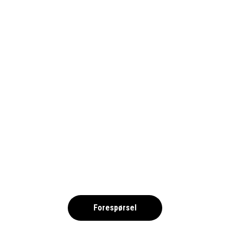
MAGALUF,MALLORCA 2027 –
FRIIDROTT DKK
,
Forespørsel