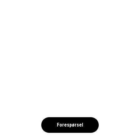
KALMAR-FRIIDROTT5_1690
,
Forespørsel