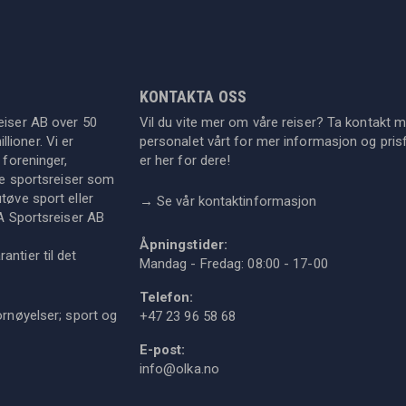
KONTAKTA OSS
eiser AB over 50
Vil du vite mer om våre reiser? Ta kontakt 
lioner. Vi er
personalet vårt for mer informasjon og prisf
 foreninger,
er her for dere!
dre sportsreiser som
tøve sport eller
→
Se vår kontaktinformasjon
KA Sportsreiser AB
Åpningstider:
ntier til det
Mandag - Fredag: 08:00 - 17-00
Telefon:
ornøyelser; sport og
+47 23 96 58 68
E-post:
info@olka.no