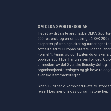
OM OLKA SPORTRESOR AB
I løpet av det siste året hadde OLKA Sportsr
000 reisende og en omsetning på SEK 200 mil
eksperter på treningsleirer og turneringer for
fotballreiser til Europas største ligaene, an
Formel 1, tennis og golf! Enten du ønsker å u
oppleve sport live, har vi reisen for deg. OL
er medlem av det Svenske Reisebyrået og
organisasjonsforeningen og gir høye reisegara
svenske Kammarkollegiet.
Siden 1978 har vi kombinert livets to store f
reiser! Les mer om oss og vår historie
her
.