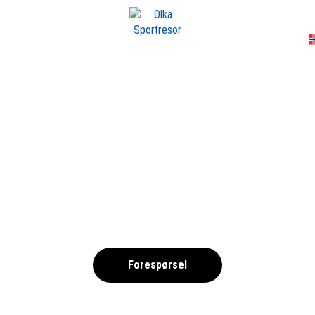
A
STROMSTAD_1690
,
Forespørsel