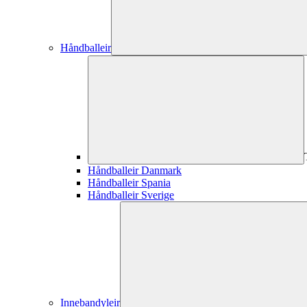
Håndballeir
Håndballeir Danmark
Håndballeir Spania
Håndballeir Sverige
Innebandyleir