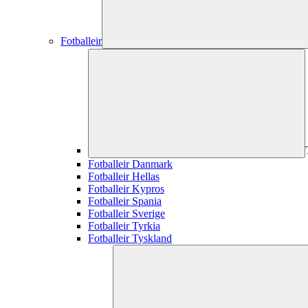
Fotballeir
Fotballeir Danmark
Fotballeir Hellas
Fotballeir Kypros
Fotballeir Spania
Fotballeir Sverige
Fotballeir Tyrkia
Fotballeir Tyskland