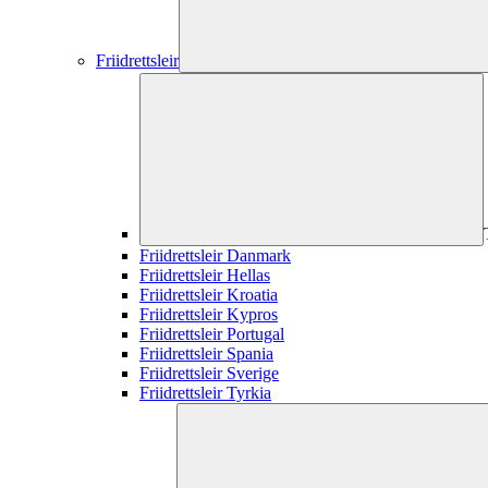
Friidrettsleir
Friidrettsleir Danmark
Friidrettsleir Hellas
Friidrettsleir Kroatia
Friidrettsleir Kypros
Friidrettsleir Portugal
Friidrettsleir Spania
Friidrettsleir Sverige
Friidrettsleir Tyrkia