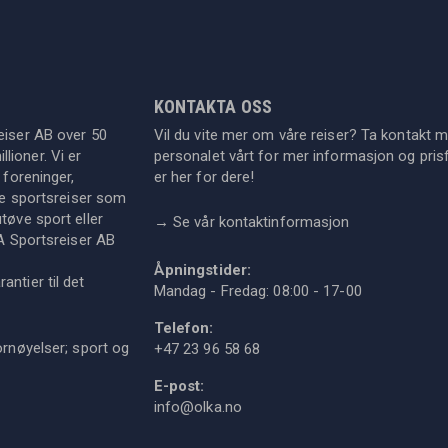
KONTAKTA OSS
eiser AB over 50
Vil du vite mer om våre reiser? Ta kontakt 
lioner. Vi er
personalet vårt for mer informasjon og prisf
 foreninger,
er her for dere!
dre sportsreiser som
tøve sport eller
→
Se vår kontaktinformasjon
KA Sportsreiser AB
Åpningstider:
ntier til det
Mandag - Fredag: 08:00 - 17-00
Telefon:
ornøyelser; sport og
+47 23 96 58 68
E-post:
info@olka.no