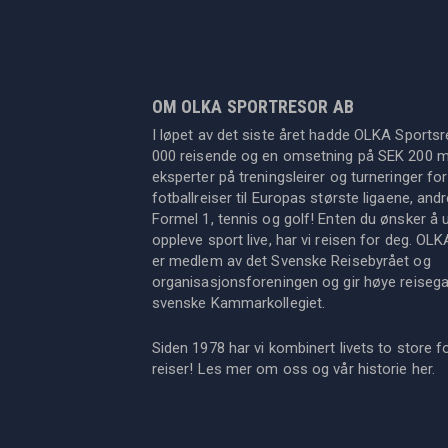
OM OLKA SPORTRESOR AB
I løpet av det siste året hadde OLKA Sportsr
000 reisende og en omsetning på SEK 200 mil
eksperter på treningsleirer og turneringer for
fotballreiser til Europas største ligaene, an
Formel 1, tennis og golf! Enten du ønsker å u
oppleve sport live, har vi reisen for deg. OL
er medlem av det Svenske Reisebyrået og
organisasjonsforeningen og gir høye reisegara
svenske Kammarkollegiet.
Siden 1978 har vi kombinert livets to store f
reiser! Les mer om oss og vår historie
her
.