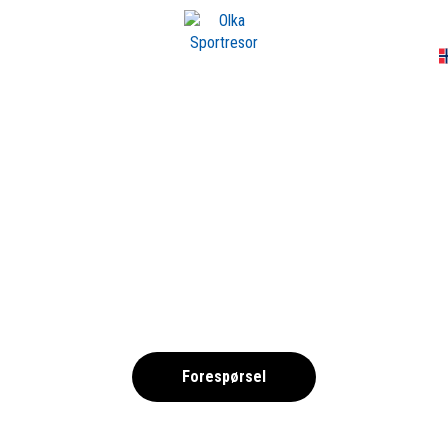
A
UKET-DSC_5763_1
,
Forespørsel