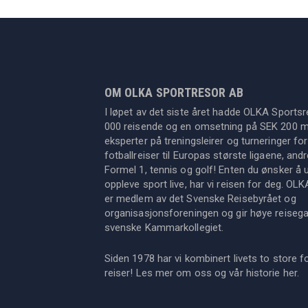
OM OLKA SPORTRESOR AB
I løpet av det siste året hadde OLKA Sportsr
000 reisende og en omsetning på SEK 200 mil
eksperter på treningsleirer og turneringer for
fotballreiser til Europas største ligaene, an
Formel 1, tennis og golf! Enten du ønsker å u
oppleve sport live, har vi reisen for deg. OL
er medlem av det Svenske Reisebyrået og
organisasjonsforeningen og gir høye reisegara
svenske Kammarkollegiet.
Siden 1978 har vi kombinert livets to store f
reiser! Les mer om oss og vår historie
her
.