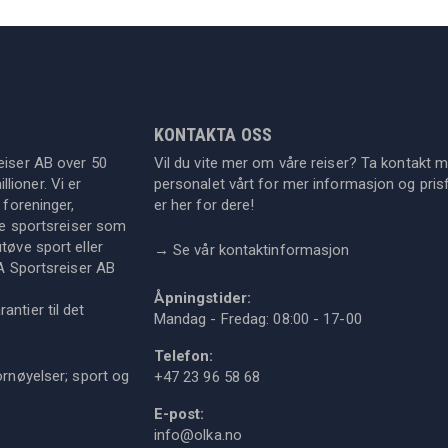
KONTAKTA OSS
eiser AB over 50
Vil du vite mer om våre reiser? Ta kontakt 
lioner. Vi er
personalet vårt for mer informasjon og prisf
 foreninger,
er her for dere!
dre sportsreiser som
tøve sport eller
→
Se vår kontaktinformasjon
KA Sportsreiser AB
Åpningstider:
ntier til det
Mandag - Fredag: 08:00 - 17-00
Telefon:
ornøyelser; sport og
+47 23 96 58 68
E-post:
info@olka.no