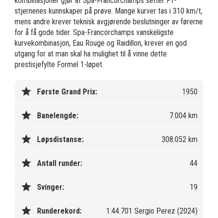
kombinasjoner gjør at Spa-Francorchamps setter F1-
stjernenes kunnskaper på prøve. Mange kurver tas i 310 km/t,
mens andre krever teknisk avgjørende beslutninger av førerne
for å få gode tider. Spa-Francorchamps vanskeligste
kurvekombinasjon, Eau Rouge og Raidillon, krever en god
utgang for at man skal ha mulighet til å vinne dette
prestisjefylte Formel 1-løpet.
star
Første Grand Prix:
1950
star
Banelengde:
7.004 km
star
Løpsdistanse:
308.052 km
star
Antall runder:
44
star
Svinger:
19
star
Runderekord:
1:44.701 Sergio Perez (2024)