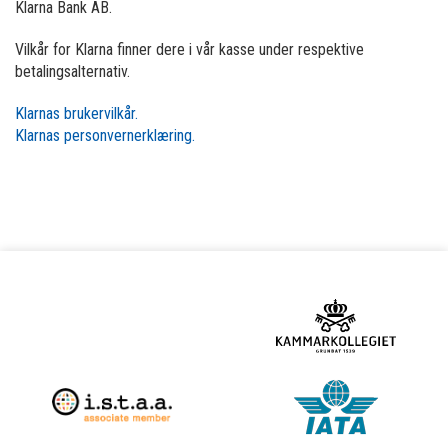
Klarna Bank AB.
Vilkår for Klarna finner dere i vår kasse under respektive
betalingsalternativ.
Klarnas brukervilkår.
Klarnas personvernerklæring.