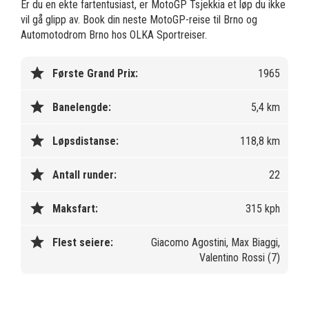
Er du en ekte fartentusiast, er MotoGP Tsjekkia et løp du ikke
vil gå glipp av. Book din neste MotoGP-reise til Brno og
Automotodrom Brno hos OLKA Sportreiser.
star
Første Grand Prix:
1965
star
Banelengde:
5,4 km
star
Løpsdistanse:
118,8 km
star
Antall runder:
22
star
Maksfart:
315 kph
star
Flest seiere:
Giacomo Agostini, Max Biaggi,
Valentino Rossi (7)