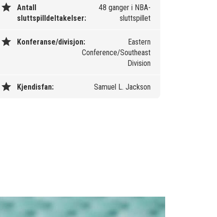
star
Antall
48 ganger i NBA-
sluttspilldeltakelser:
sluttspillet
star
Konferanse/divisjon:
Eastern
Conference/Southeast
Division
star
Kjendisfan:
Samuel L. Jackson