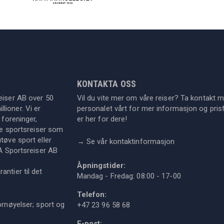
KONTAKTA OSS
eiser AB over 50
Vil du vite mer om våre reiser? Ta kontakt 
lioner. Vi er
personalet vårt for mer informasjon og prisf
 foreninger,
er her for dere!
dre sportsreiser som
tøve sport eller
→
Se vår kontaktinformasjon
KA Sportsreiser AB
Åpningstider:
ntier til det
Mandag - Fredag: 08:00 - 17-00
Telefon:
ornøyelser; sport og
+47 23 96 58 68
E-post: