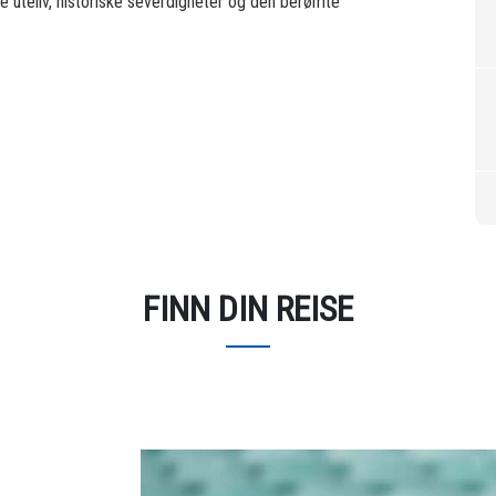
 uteliv, historiske severdigheter og den berømte