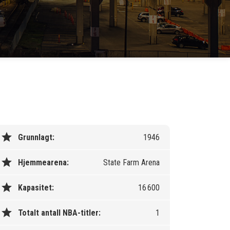
star
Grunnlagt:
1946
star
Hjemmearena:
State Farm Arena
star
Kapasitet:
16 600
star
Totalt antall NBA-titler:
1