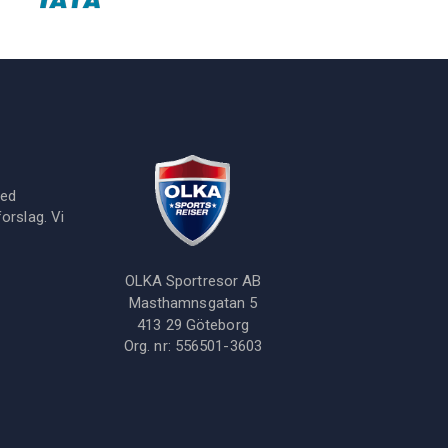
med
orslag. Vi
OLKA Sportresor AB
Masthamnsgatan 5
413 29
Göteborg
Org. nr:
556501-3603