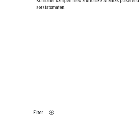
Kombiner kampen med å utforske Atlantas pulserende
sørstatsmaten.