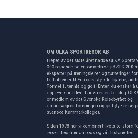
OM OLKA SPORTRESOR AB
I løpet av det siste året hadde OLKA Sportsr
000 reisende og en omsetning på SEK 200 mil
eksperter på treningsleirer og turneringer for
fotballreiser til Europas største ligaene, an
Formel 1, tennis og golf! Enten du ønsker å u
oppleve sport live, har vi reisen for deg. OL
er medlem av det Svenske Reisebyrået og
organisasjonsforeningen og gir høye reisegara
svenske Kammarkollegiet.
Siden 1978 har vi kombinert livets to store f
reiser! Les mer om oss og vår historie
her
.