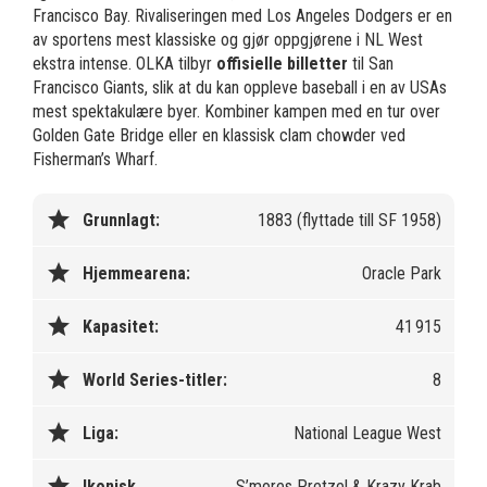
Francisco Bay. Rivaliseringen med Los Angeles Dodgers er en
av sportens mest klassiske og gjør oppgjørene i NL West
ekstra intense. OLKA tilbyr
offisielle billetter
til San
Francisco Giants, slik at du kan oppleve baseball i en av USAs
mest spektakulære byer. Kombiner kampen med en tur over
Golden Gate Bridge eller en klassisk clam chowder ved
Fisherman’s Wharf.
star
Grunnlagt:
1883 (flyttade till SF 1958)
star
Hjemmearena:
Oracle Park
star
Kapasitet:
41 915
star
World Series-titler:
8
star
Liga:
National League West
star
Ikonisk
S’mores Pretzel & Krazy Krab