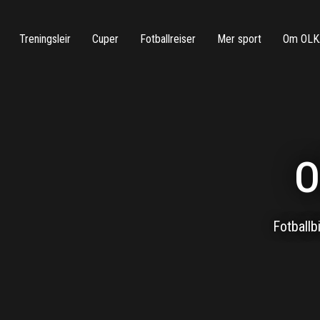
Treningsleir
Cuper
Fotballreiser
Mer sport
Om OLK
O
Fotballb