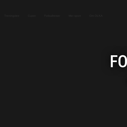
Treningsleir
Cuper
Fotballreiser
Mer sport
Om OLKA
FO