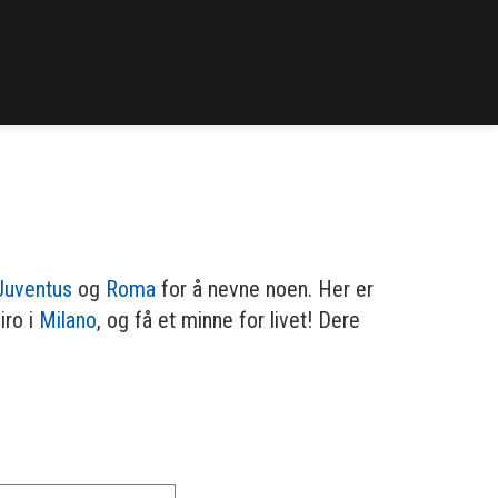
Juventus
og
Roma
for å nevne noen. Her er
iro i
Milano
, og få et minne for livet! Dere