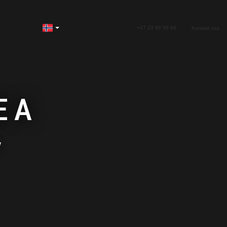
+47 23 96 58 68
Kontakt oss
E A
y