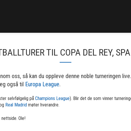
BALLTURER TIL COPA DEL REY, SP
nnom oss, så kan du oppleve denne noble turneringen live.
eg også til
Europa League
.
kter selvfølgelig på
Champions League
). Blir det de som vinner turnerin
 og
Real Madrid
møter hverandre.
 nettside. Ole!