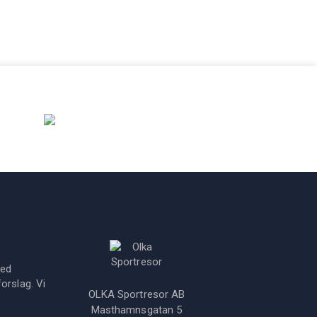
med
orslag. Vi
OLKA Sportresor AB
Masthamnsgatan 5