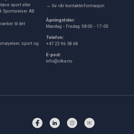
tøve sport eller
→
Se vår kontaktinformasjon
KA Sportsreiser AB
Åpningstider:
ntier til det
Mandag - Fredag: 08:00 - 17-00
Telefon:
ornøyelser; sport og
+47 23 96 58 68
E-post:
info@olka.no
Facebook
LinkedIn
Instagram
Abboner