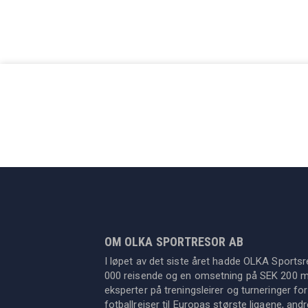
OM OLKA SPORTRESOR AB
I løpet av det siste året hadde OLKA Sportsr
000 reisende og en omsetning på SEK 200 mil
eksperter på treningsleirer og turneringer for
fotballreiser til Europas største ligaene, an