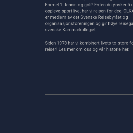
Formel 1, tennis og golf! Enten du ønsker å u
oppleve sport live, har vi reisen for deg. OL
er medlem av det Svenske Reisebyrået og
organisasjonsforeningen og gir høye reisegara
svenske Kammarkollegiet.
Siden 1978 har vi kombinert livets to store f
reiser! Les mer om oss og vår historie
her
.