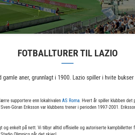
FOTBALLTURER TIL LAZIO
 gamle aner, grunnlagt i 1900. Lazio spiller i hvite buks
færre supportere enn lokalrivalen
AS Roma
. Hvert år spiller klubben det
n Sven-Göran Eriksson var klubbens trener i perioden 1997-2001. Eriksson 
gt og enkelt på nett. Vi tilbyr alltid offisielle og autoriserte kampbillette
 Stadio Olimpico når det skjer!