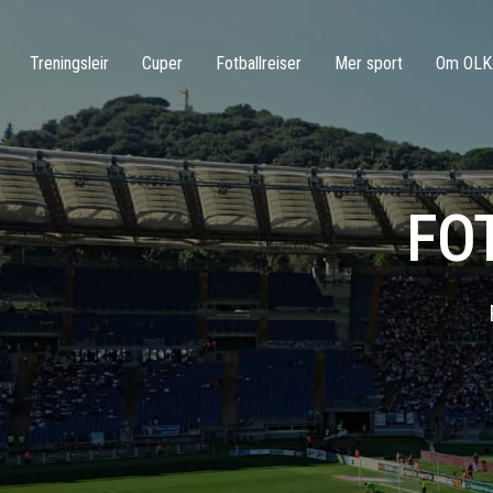
Treningsleir
Cuper
Fotballreiser
Mer sport
Om OLK
FO