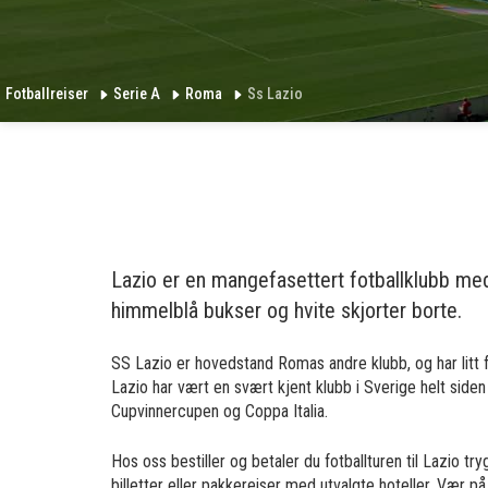
Fotballreiser
Serie A
Roma
Ss Lazio
Lazio er en mangefasettert fotballklubb med
himmelblå bukser og hvite skjorter borte.
SS Lazio er hovedstand Romas andre klubb, og har litt 
Lazio har vært en svært kjent klubb i Sverige helt side
Cupvinnercupen og Coppa Italia.
Hos oss bestiller og betaler du fotballturen til Lazio try
billetter eller pakkereiser med utvalgte hoteller. Vær på