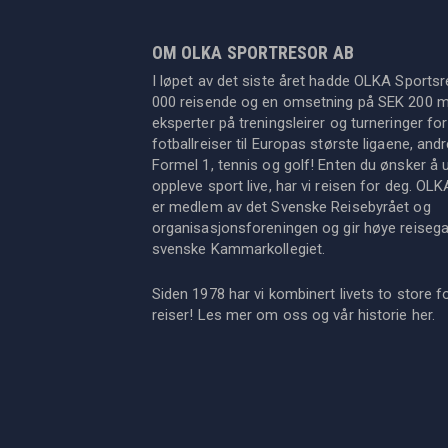
OM OLKA SPORTRESOR AB
I løpet av det siste året hadde OLKA Sportsr
000 reisende og en omsetning på SEK 200 mil
eksperter på treningsleirer og turneringer for
fotballreiser til Europas største ligaene, an
Formel 1, tennis og golf! Enten du ønsker å u
oppleve sport live, har vi reisen for deg. OL
er medlem av det Svenske Reisebyrået og
organisasjonsforeningen og gir høye reisegara
svenske Kammarkollegiet.
Siden 1978 har vi kombinert livets to store f
reiser! Les mer om oss og vår historie
her
.