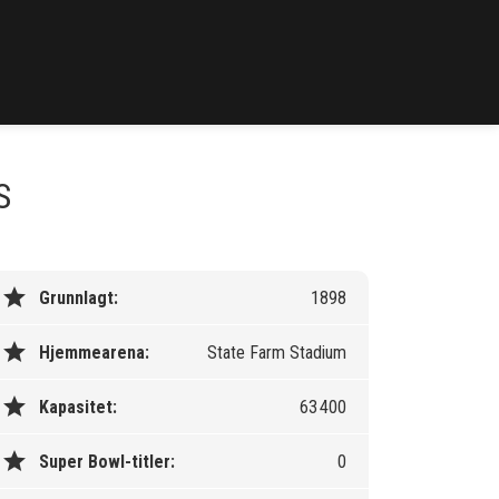
S
star
Grunnlagt:
1898
star
Hjemmearena:
State Farm Stadium
star
Kapasitet:
63 400
star
Super Bowl-titler:
0