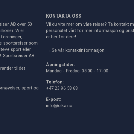
KONTAKTA OSS
eiser AB over 50
Vil du vite mer om våre reiser? Ta kontakt 
lioner. Vi er
personalet vårt for mer informasjon og prisf
 foreninger,
er her for dere!
dre sportsreiser som
tøve sport eller
→
Se vår kontaktinformasjon
KA Sportsreiser AB
Åpningstider:
ntier til det
Mandag - Fredag: 08:00 - 17-00
Telefon:
ornøyelser; sport og
+47 23 96 58 68
E-post:
info@olka.no