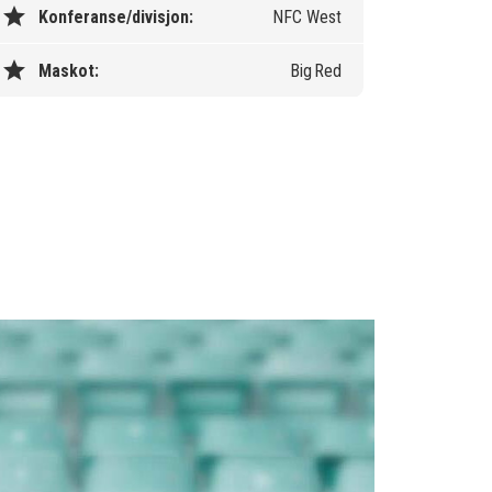
star
Konferanse/divisjon:
NFC West
star
Maskot:
Big Red