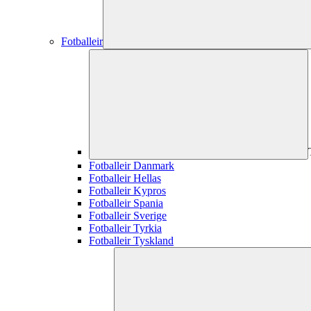
Fotballeir
Fotballeir Danmark
Fotballeir Hellas
Fotballeir Kypros
Fotballeir Spania
Fotballeir Sverige
Fotballeir Tyrkia
Fotballeir Tyskland