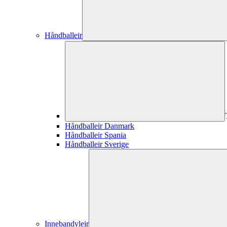
Håndballeir
Håndballeir Danmark
Håndballeir Spania
Håndballeir Sverige
Innebandyleir