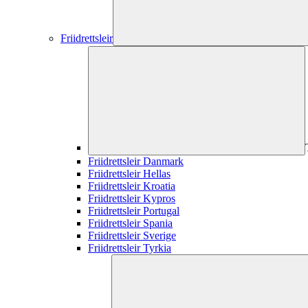
Friidrettsleir
Friidrettsleir Danmark
Friidrettsleir Hellas
Friidrettsleir Kroatia
Friidrettsleir Kypros
Friidrettsleir Portugal
Friidrettsleir Spania
Friidrettsleir Sverige
Friidrettsleir Tyrkia