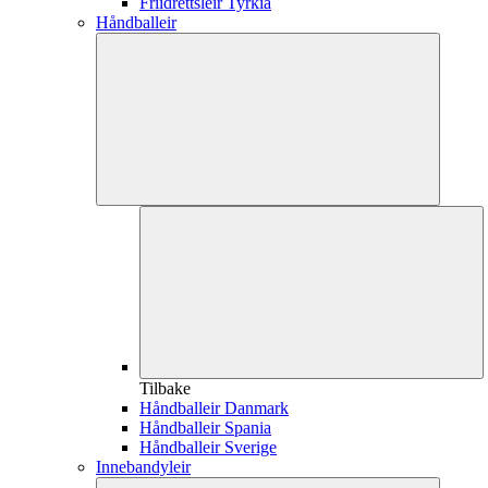
Friidrettsleir Tyrkia
Håndballeir
Tilbake
Håndballeir Danmark
Håndballeir Spania
Håndballeir Sverige
Innebandyleir