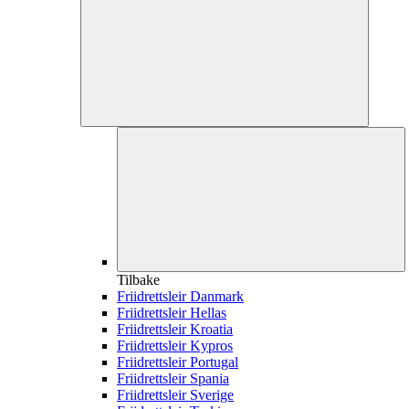
Tilbake
Friidrettsleir Danmark
Friidrettsleir Hellas
Friidrettsleir Kroatia
Friidrettsleir Kypros
Friidrettsleir Portugal
Friidrettsleir Spania
Friidrettsleir Sverige