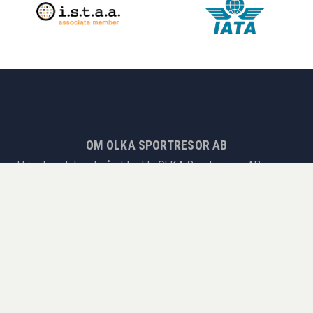
OM OLKA SPORTRESOR AB
I løpet av det siste året hadde OLKA Sportsreiser AB over
50 000 reisende og en omsetning på SEK 200 millioner. Vi er
eksperter på treningsleirer og turneringer for foreninger,
fotballreiser til Europas største ligaene, andre sportsreiser
som Formel 1, tennis og golf! Enten du ønsker å utøve
sport eller oppleve sport live, har vi reisen for deg. OLKA
Sportsreiser AB er medlem av det Svenske Reisebyrået og
organisasjonsforeningen og gir høye reisegarantier til det
svenske Kammarkollegiet.
Siden 1978 har vi kombinert livets to store fornøyelser;