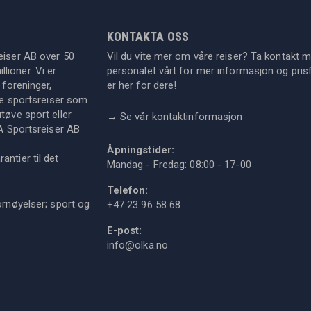
KONTAKTA OSS
eiser AB over 50
Vil du vite mer om våre reiser? Ta kontakt 
lioner. Vi er
personalet vårt for mer informasjon og prisf
 foreninger,
er her for dere!
dre sportsreiser som
tøve sport eller
→
Se vår kontaktinformasjon
KA Sportsreiser AB
Åpningstider:
ntier til det
Mandag - Fredag: 08:00 - 17-00
Telefon:
ornøyelser; sport og
+47 23 96 58 68
E-post:
info@olka.no