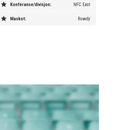
star
Konferanse/divisjon:
NFC East
star
Maskot:
Rowdy