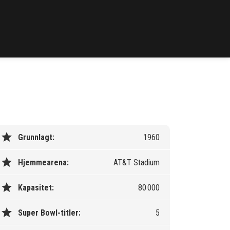
star
Grunnlagt:
1960
star
Hjemmearena:
AT&T Stadium
star
Kapasitet:
80 000
star
Super Bowl-titler:
5