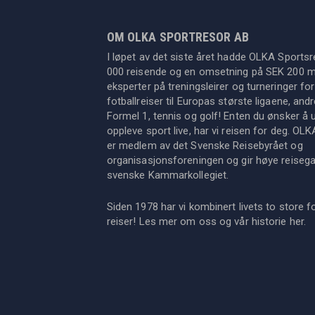
OM OLKA SPORTRESOR AB
I løpet av det siste året hadde OLKA Sportsr
000 reisende og en omsetning på SEK 200 mil
eksperter på treningsleirer og turneringer for
fotballreiser til Europas største ligaene, an
Formel 1, tennis og golf! Enten du ønsker å u
oppleve sport live, har vi reisen for deg. OL
er medlem av det Svenske Reisebyrået og
organisasjonsforeningen og gir høye reisegara
svenske Kammarkollegiet.
Siden 1978 har vi kombinert livets to store f
reiser! Les mer om oss og vår historie
her
.