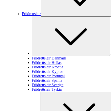
Friidrettsleir
Friidrettsleir Danmark
Friidrettsleir Hellas
Friidrettsleir Kroatia
Friidrettsleir Kypros
Friidrettsleir Portugal
Friidrettsleir Spania
Friidrettsleir Sverige
Friidrettsleir Tyrkia