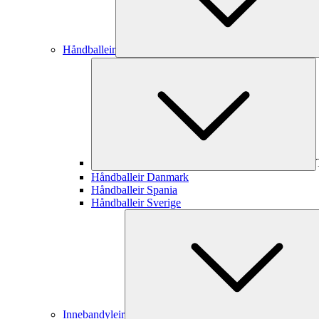
Håndballeir
Håndballeir Danmark
Håndballeir Spania
Håndballeir Sverige
Innebandyleir