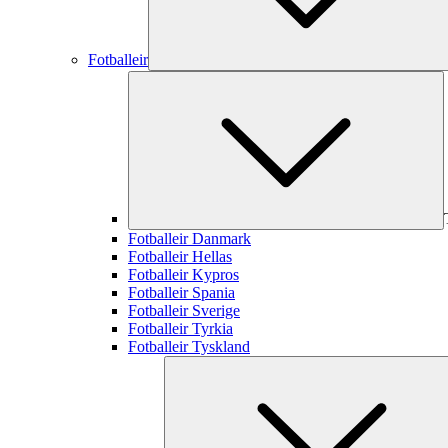
Fotballeir
Fotballeir Danmark
Fotballeir Hellas
Fotballeir Kypros
Fotballeir Spania
Fotballeir Sverige
Fotballeir Tyrkia
Fotballeir Tyskland