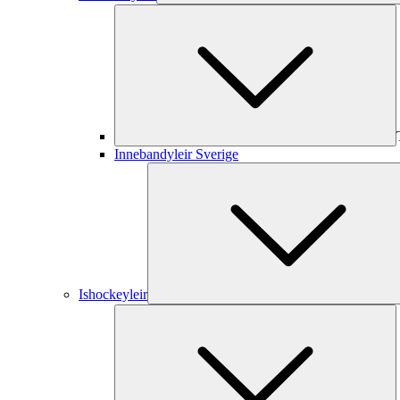
Innebandyleir Sverige
Ishockeyleir