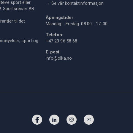
tøve sport eller
→
Se vår kontaktinformasjon
KA Sportsreiser AB
Åpningstider:
ntier til det
Mandag - Fredag: 08:00 - 17-00
Telefon:
ornøyelser; sport og
+47 23 96 58 68
E-post:
info@olka.no
Facebook
LinkedIn
Instagram
Abboner