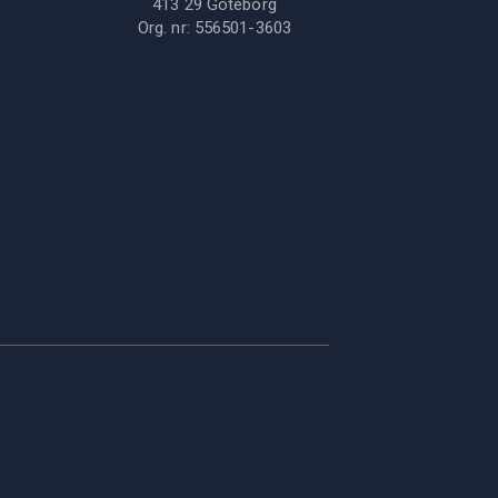
413 29
Göteborg
Org. nr:
556501-3603