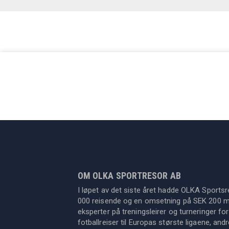
Treningsleir
Cuper
Fotballreiser
Mer sport
Om OLK
OM OLKA SPORTRESOR AB
I løpet av det siste året hadde OLKA Sportsr
000 reisende og en omsetning på SEK 200 mil
eksperter på treningsleirer og turneringer for
fotballreiser til Europas største ligaene, an