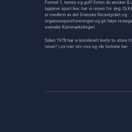
Formel 1, tennis og golf! Enten du ønsker å u
oppleve sport live, har vi reisen for deg. OL
er medlem av det Svenske Reisebyrået og
organisasjonsforeningen og gir høye reisegara
svenske Kammarkollegiet.
Siden 1978 har vi kombinert livets to store f
reiser! Les mer om oss og vår historie
her
.