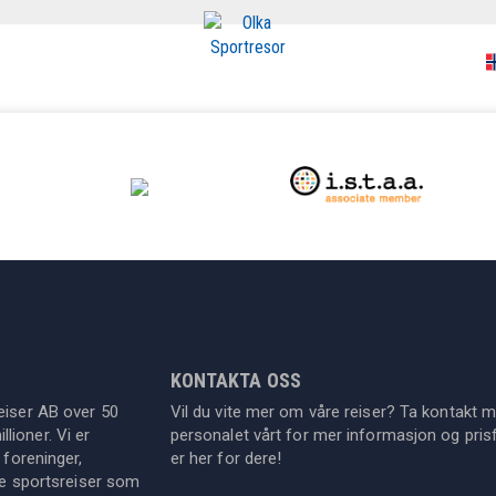
A
KONTAKTA OSS
eiser AB over 50
Vil du vite mer om våre reiser? Ta kontakt 
lioner. Vi er
personalet vårt for mer informasjon og prisf
 foreninger,
er her for dere!
dre sportsreiser som