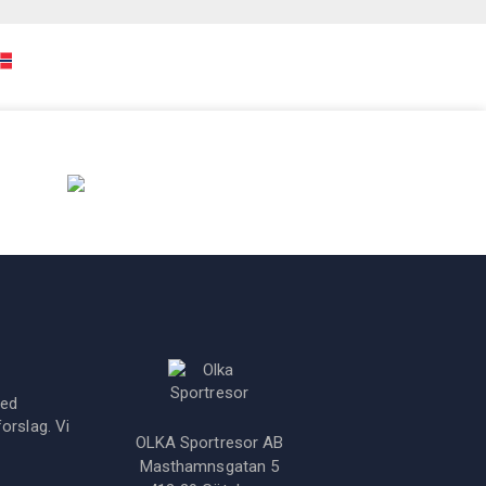
+47 23 96 58 68
Kontakt oss
med
orslag. Vi
OLKA Sportresor AB
Masthamnsgatan 5