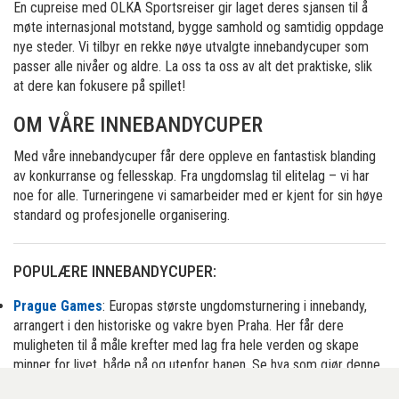
En cupreise med OLKA Sportsreiser gir laget deres sjansen til å
møte internasjonal motstand, bygge samhold og samtidig oppdage
nye steder. Vi tilbyr en rekke nøye utvalgte innebandycuper som
passer alle nivåer og aldre. La oss ta oss av alt det praktiske, slik
at dere kan fokusere på spillet!
OM VÅRE INNEBANDYCUPER
Med våre innebandycuper får dere oppleve en fantastisk blanding
av konkurranse og fellesskap. Fra ungdomslag til elitelag – vi har
noe for alle. Turneringene vi samarbeider med er kjent for sin høye
standard og profesjonelle organisering.
POPULÆRE INNEBANDYCUPER:
Prague Games
: Europas største ungdomsturnering i innebandy,
arrangert i den historiske og vakre byen Praha. Her får dere
muligheten til å måle krefter med lag fra hele verden og skape
minner for livet, både på og utenfor banen. Se hva som gjør denne
turneringen så spesiell: