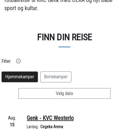
fotballreise til KRC Genk med OLKA og nyt både
sport og kultur.