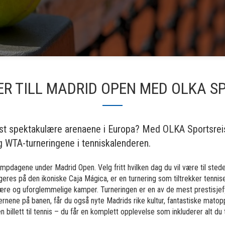
ER TILL MADRID OPEN MED OLKA S
t spektakulære arenaene i Europa? Med OLKA Sportsreise
 WTA-turneringene i tenniskalenderen.
 kampdagene under Madrid Open. Velg fritt hvilken dag du vil være til st
res på den ikoniske Caja Mágica, er en turnering som tiltrekker tennis
lære og uforglemmelige kamper. Turneringen er en av de mest prestisjef
stjernene på banen, får du også nyte Madrids rike kultur, fantastiske mat
billett til tennis – du får en komplett opplevelse som inkluderer alt du t