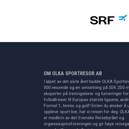
OM OLKA SPORTRESOR AB
I løpet av det siste året hadde OLKA Sportsr
000 reisende og en omsetning på SEK 200 mil
eksperter på treningsleirer og turneringer for
fotballreiser til Europas største ligaene, an
Formel 1, tennis og golf! Enten du ønsker å u
oppleve sport live, har vi reisen for deg. OL
er medlem av det Svenske Reisebyrået og
organisasjonsforeningen og gir høye reisegara