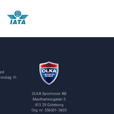
med
orslag. Vi
OLKA Sportresor AB
Masthamnsgatan 5
413 29
Göteborg
Org. nr:
556501-3603