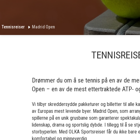
Tennisreiser
Madrid Open
TENNISREIS
Drømmer du om å se tennis på en av de mes
Open – en av de mest ettertraktede ATP- og
Vi tilbyr skreddersydde pakketurer og billetter til alle
av Europas mest levende byer. Madrid Open, som arrange
spillerne på en unik grusbane som garanterer spektaku
lidenskap, drama og sportslig dybde. I tillegg til å se 
storbyperlen. Med OLKA Sportsreiser får du ikke bare en 
komfortabel og minneverdig.