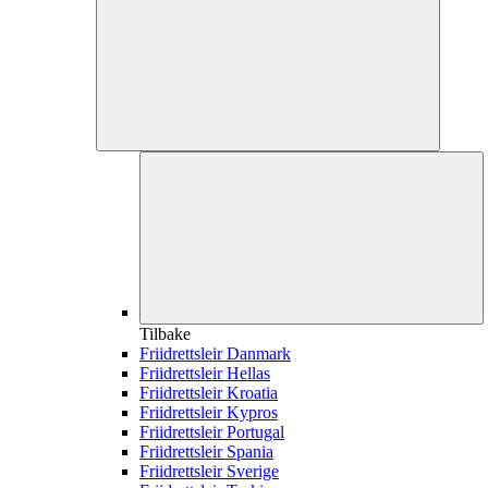
Tilbake
Friidrettsleir Danmark
Friidrettsleir Hellas
Friidrettsleir Kroatia
Friidrettsleir Kypros
Friidrettsleir Portugal
Friidrettsleir Spania
Friidrettsleir Sverige