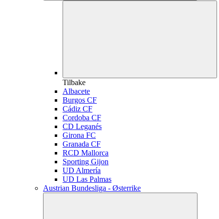
Tilbake
Albacete
Burgos CF
Cádiz CF
Cordoba CF
CD Leganés
Girona FC
Granada CF
RCD Mallorca
Sporting Gijon
UD Almería
UD Las Palmas
Austrian Bundesliga - Østerrike