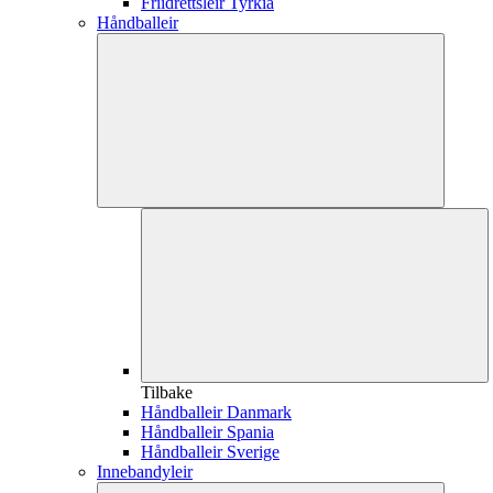
Friidrettsleir Tyrkia
Håndballeir
Tilbake
Håndballeir Danmark
Håndballeir Spania
Håndballeir Sverige
Innebandyleir