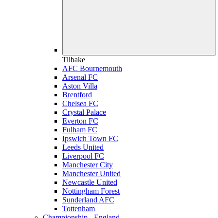
Tilbake
AFC Bournemouth
Arsenal FC
Aston Villa
Brentford
Chelsea FC
Crystal Palace
Everton FC
Fulham FC
Ipswich Town FC
Leeds United
Liverpool FC
Manchester City
Manchester United
Newcastle United
Nottingham Forest
Sunderland AFC
Tottenham
Championship - England