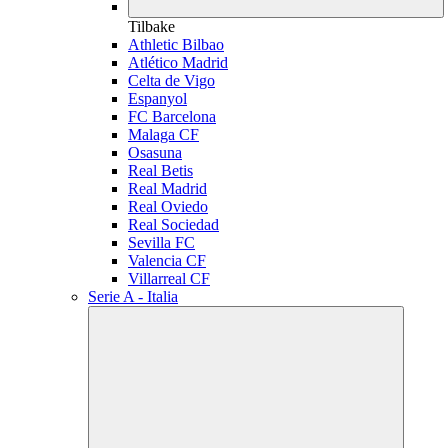
Tilbake
Athletic Bilbao
Atlético Madrid
Celta de Vigo
Espanyol
FC Barcelona
Malaga CF
Osasuna
Real Betis
Real Madrid
Real Oviedo
Real Sociedad
Sevilla FC
Valencia CF
Villarreal CF
Serie A - Italia