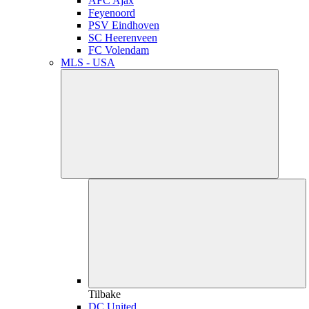
AFC Ajax
Feyenoord
PSV Eindhoven
SC Heerenveen
FC Volendam
MLS - USA
Tilbake
DC United