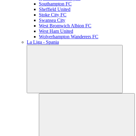
Southampton FC
Sheffield United
Stoke City FC
Swansea City
West Bromwich Albion FC
West Ham United
Wolverhampton Wanderers FC
La Liga - Spania