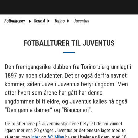
Fotballreiser
Serie A
Torino
Juventus
FOTBALLTURER TIL JUVENTUS
Den fremgangsrike klubben fra Torino ble grunnlagt i
1897 av noen studenter. Det er også derfra navnet
kommer, siden Juve i Juventus betyr ungdom. Men
etter hvert som årene har gått har denne
ungdommen blitt eldre, og Juventus kalles nå også
“Den gamle damen” og “Bianconeri”.
De to stjernene på Juventus-skjortene betyr at de har vunnet
ligaen mer enn 20 ganger. Juventus er det eneste laget med to
stjerner, men
Inter
og
AC Milan
halser i hælene på dem, med 18