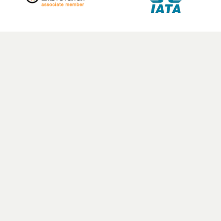
OM OLKA SPORTRESOR AB
I løpet av det siste året hadde OLKA Sportsreiser AB over
50 000 reisende og en omsetning på SEK 200 millioner. Vi er
eksperter på treningsleirer og turneringer for foreninger,
fotballreiser til Europas største ligaene, andre sportsreiser
som Formel 1, tennis og golf! Enten du ønsker å utøve
sport eller oppleve sport live, har vi reisen for deg. OLKA
Sportsreiser AB er medlem av det Svenske Reisebyrået og
organisasjonsforeningen og gir høye reisegarantier til det
svenske Kammarkollegiet.
Siden 1978 har vi kombinert livets to store fornøyelser;
sport og reiser! Les mer om oss og vår historie
her
.