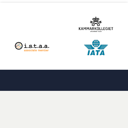
OM OLKA SPORTRESOR AB
I løpet av det siste året hadde OLKA Sportsreiser AB over
50 000 reisende og en omsetning på SEK 200 millioner. Vi er
eksperter på treningsleirer og turneringer for foreninger,
fotballreiser til Europas største ligaene, andre sportsreiser