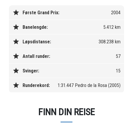
star
Første Grand Prix:
2004
star
Banelengde:
5.412 km
star
Løpsdistanse:
308.238 km
star
Antall runder:
57
star
Svinger:
15
star
Runderekord:
1:31.447 Pedro de la Rosa (2005)