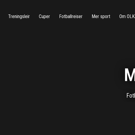
Treningsleir
Cuper
Fotballreiser
Mer sport
Om OLK
M
Fot