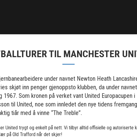
BALLTURER TIL MANCHESTER UN
 jernbanearbeidere under navnet Newton Heath Lancashire
vies skjøt inn penger gjenoppsto klubben, da under navnet
 og 1967. Som kronen på verket vant United Europacupen i
on til United, noe som innledet den nye tidens fremgangs
ktig tiår med å vinne “The Treble”.
r United trygt og enkelt på nett. Vi tilbyr alltid offisielle og autorisert
Vær på Old Trafford når det skjer!