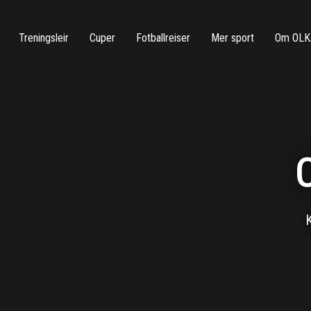
Treningsleir
Cuper
Fotballreiser
Mer sport
Om OLK
K