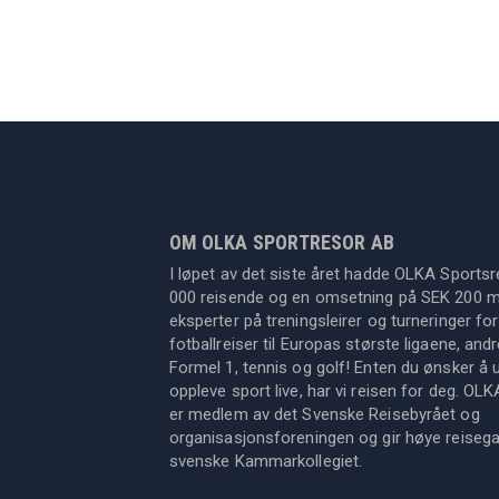
OM OLKA SPORTRESOR AB
I løpet av det siste året hadde OLKA Sportsr
000 reisende og en omsetning på SEK 200 mil
eksperter på treningsleirer og turneringer for
fotballreiser til Europas største ligaene, an
Formel 1, tennis og golf! Enten du ønsker å u
oppleve sport live, har vi reisen for deg. OL
er medlem av det Svenske Reisebyrået og
organisasjonsforeningen og gir høye reisegara
svenske Kammarkollegiet.