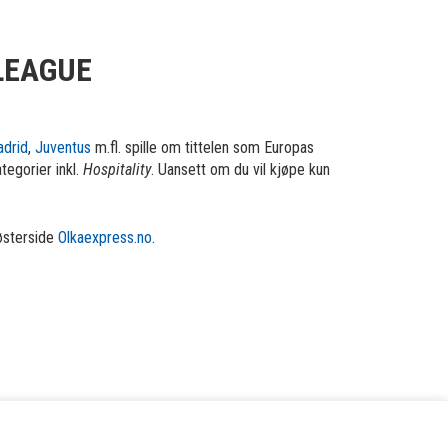
LEAGUE
adrid
,
Juventus
m.fl. spille om tittelen som Europas
tegorier inkl.
Hospitality
. Uansett om du vil kjøpe kun
søsterside
Olkaexpress.no
.