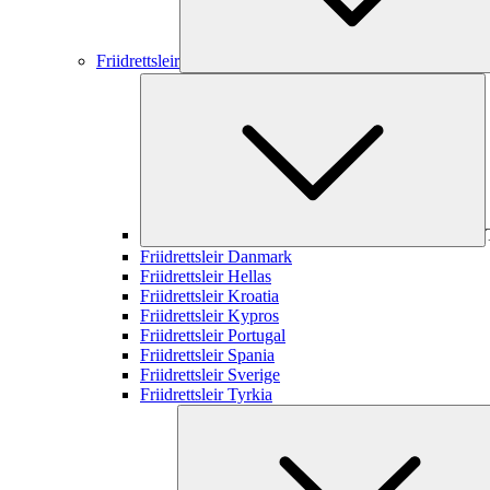
Friidrettsleir
Friidrettsleir Danmark
Friidrettsleir Hellas
Friidrettsleir Kroatia
Friidrettsleir Kypros
Friidrettsleir Portugal
Friidrettsleir Spania
Friidrettsleir Sverige
Friidrettsleir Tyrkia