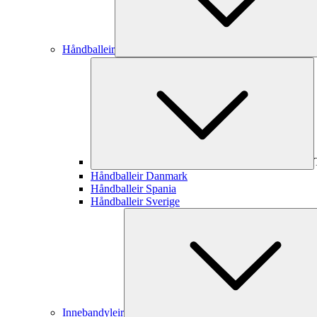
Håndballeir
Håndballeir Danmark
Håndballeir Spania
Håndballeir Sverige
Innebandyleir