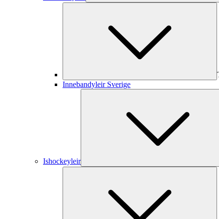
Innebandyleir Sverige
Ishockeyleir