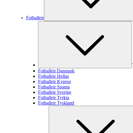
Fotballeir
Fotballeir Danmark
Fotballeir Hellas
Fotballeir Kypros
Fotballeir Spania
Fotballeir Sverige
Fotballeir Tyrkia
Fotballeir Tyskland