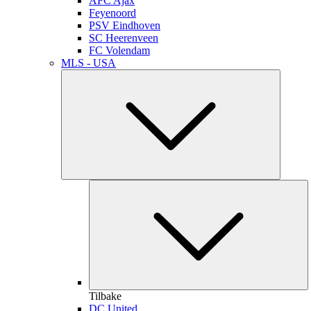
AFC Ajax
Feyenoord
PSV Eindhoven
SC Heerenveen
FC Volendam
MLS - USA
Tilbake
DC United