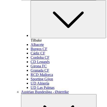
Tilbake
Albacete
Burgos CF
Cádiz CF
Cordoba CF
CD Leganés
Girona FC
Granada CF
RCD Mallorca
Sporting Gijon
UD Almería
UD Las Palmas
Austrian Bundesliga - Østerrike