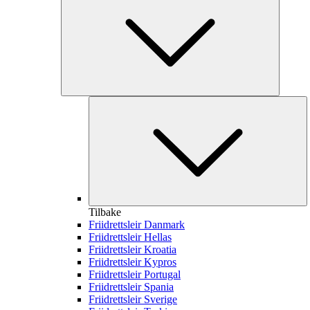
Tilbake
Friidrettsleir Danmark
Friidrettsleir Hellas
Friidrettsleir Kroatia
Friidrettsleir Kypros
Friidrettsleir Portugal
Friidrettsleir Spania
Friidrettsleir Sverige