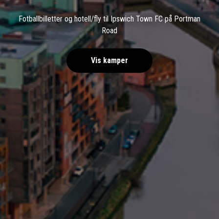
Fotballbilletter og hotell/fly til Ipswich Town FC på Portman
Road
Vis kamper