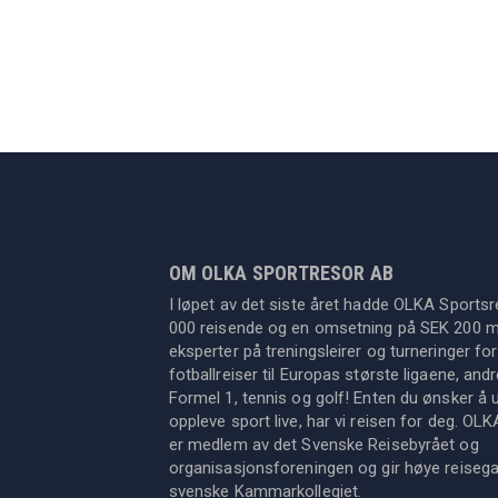
OM OLKA SPORTRESOR AB
I løpet av det siste året hadde OLKA Sportsr
000 reisende og en omsetning på SEK 200 mil
eksperter på treningsleirer og turneringer for
fotballreiser til Europas største ligaene, an
Formel 1, tennis og golf! Enten du ønsker å u
oppleve sport live, har vi reisen for deg. OL
er medlem av det Svenske Reisebyrået og
organisasjonsforeningen og gir høye reisegara
svenske Kammarkollegiet.