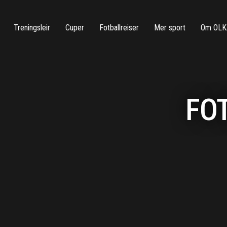
Treningsleir
Cuper
Fotballreiser
Mer sport
Om OLK
FO