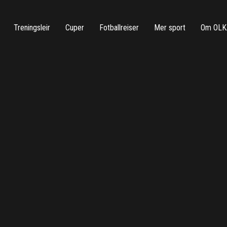
Treningsleir
Cuper
Fotballreiser
Mer sport
Om OLK