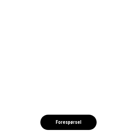
COPA MARESME 2026 NO
,
Forespørsel