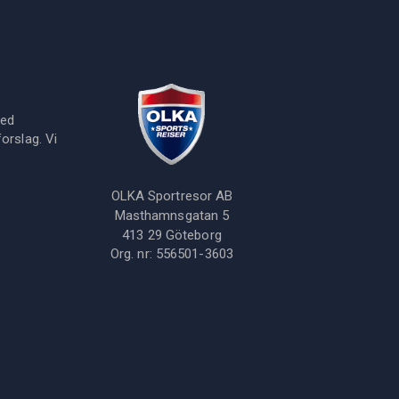
med
orslag. Vi
OLKA Sportresor AB
Masthamnsgatan 5
413 29
Göteborg
Org. nr:
556501-3603