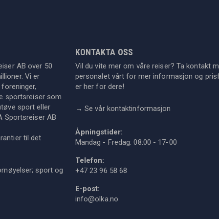
KONTAKTA OSS
eiser AB over 50
Vil du vite mer om våre reiser? Ta kontakt 
lioner. Vi er
personalet vårt for mer informasjon og prisf
 foreninger,
er her for dere!
dre sportsreiser som
tøve sport eller
→
Se vår kontaktinformasjon
KA Sportsreiser AB
Åpningstider:
ntier til det
Mandag - Fredag: 08:00 - 17-00
Telefon:
ornøyelser; sport og
+47 23 96 58 68
E-post:
info@olka.no