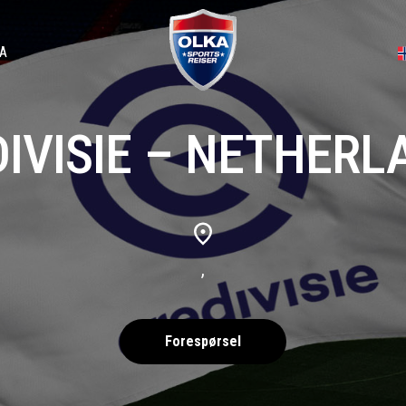
A
DIVISIE – NETHERL
,
Forespørsel