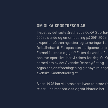
OM OLKA SPORTRESOR AB
I løpet av det siste året hadde OLKA Sportsr
000 reisende og en omsetning på SEK 200 mil
eksperter på treningsleirer og turneringer for
fotballreiser til Europas største ligaene, an
Formel 1, tennis og golf! Enten du ønsker å u
oppleve sport live, har vi reisen for deg. OL
er medlem av det Svenske Reisebyrået og
organisasjonsforeningen og gir høye reisegara
svenske Kammarkollegiet.
Siden 1978 har vi kombinert livets to store f
reiser! Les mer om oss og vår historie
her
.