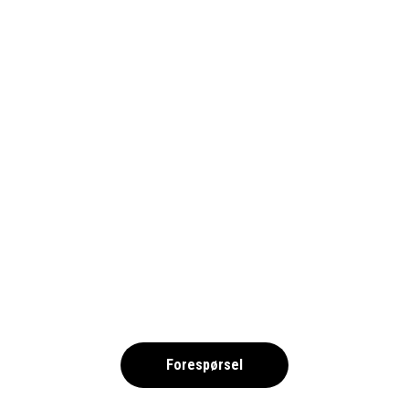
1690_SEATS_ARENA (002)
,
Forespørsel