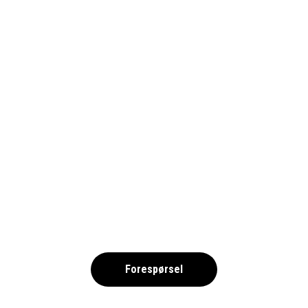
PADELRESAN_VERTICAL_WHITE_300
,
Forespørsel