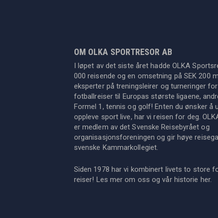
OM OLKA SPORTRESOR AB
I løpet av det siste året hadde OLKA Sportsr
000 reisende og en omsetning på SEK 200 mil
eksperter på treningsleirer og turneringer for
fotballreiser til Europas største ligaene, an
Formel 1, tennis og golf! Enten du ønsker å u
oppleve sport live, har vi reisen for deg. OL
er medlem av det Svenske Reisebyrået og
organisasjonsforeningen og gir høye reisegara
svenske Kammarkollegiet.
Siden 1978 har vi kombinert livets to store f
reiser! Les mer om oss og vår historie
her
.