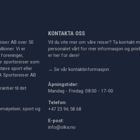
KONTAKTA OSS
eiser AB over 50
Vil du vite mer om våre reiser? Ta kontakt 
lioner. Vi er
personalet vårt for mer informasjon og prisf
 foreninger,
er her for dere!
dre sportsreiser som
tøve sport eller
→
Se vår kontaktinformasjon
KA Sportsreiser AB
Åpningstider:
ntier til det
Mandag - Fredag: 08:00 - 17-00
Telefon:
ornøyelser; sport og
+47 23 96 58 68
E-post:
info@olka.no