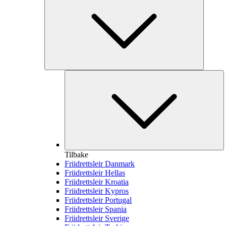
Tilbake
Friidrettsleir Danmark
Friidrettsleir Hellas
Friidrettsleir Kroatia
Friidrettsleir Kypros
Friidrettsleir Portugal
Friidrettsleir Spania
Friidrettsleir Sverige