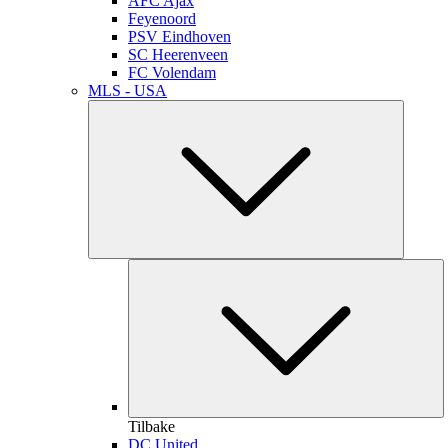
AFC Ajax
Feyenoord
PSV Eindhoven
SC Heerenveen
FC Volendam
MLS - USA
Tilbake
DC United