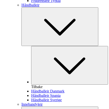
Friidrettsleir Tyrkia
Håndballeir
Tilbake
Håndballeir Danmark
Håndballeir Spania
Håndballeir Sverige
Innebandyleir