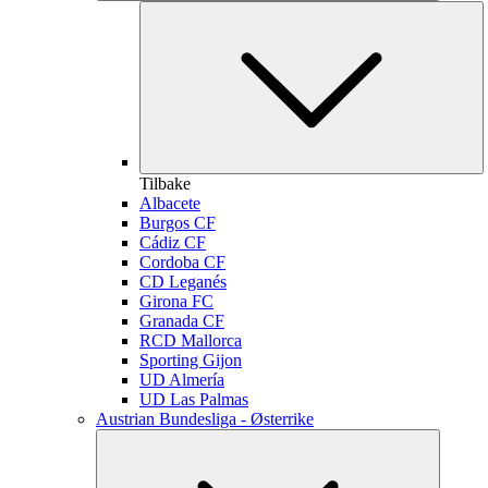
Tilbake
Albacete
Burgos CF
Cádiz CF
Cordoba CF
CD Leganés
Girona FC
Granada CF
RCD Mallorca
Sporting Gijon
UD Almería
UD Las Palmas
Austrian Bundesliga - Østerrike