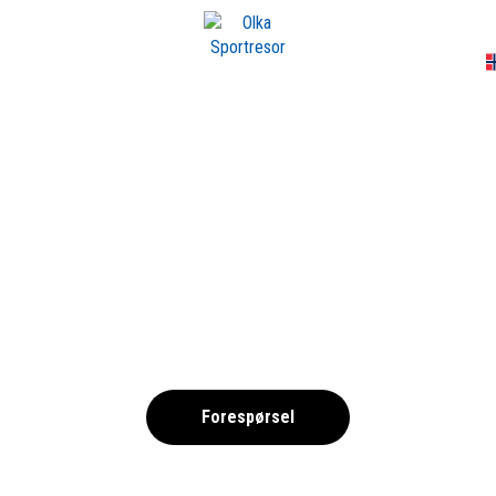
A
E MAR 2026 – FRII
,
Forespørsel