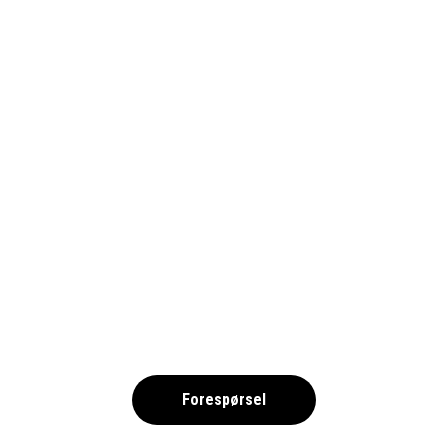
LIMASSOL 2027 – SIMNING NOK
,
Forespørsel