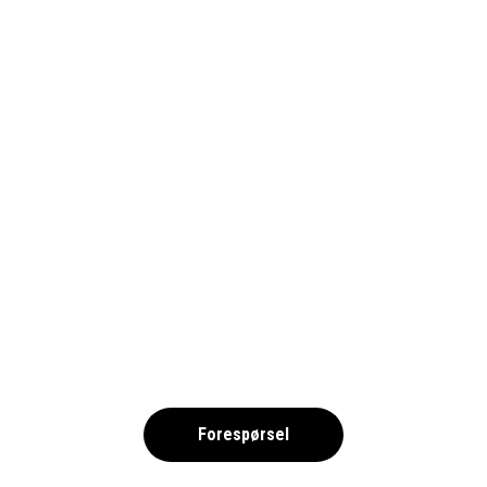
ALLEGRA 2025 – FRIIDROTT NOK
,
Forespørsel