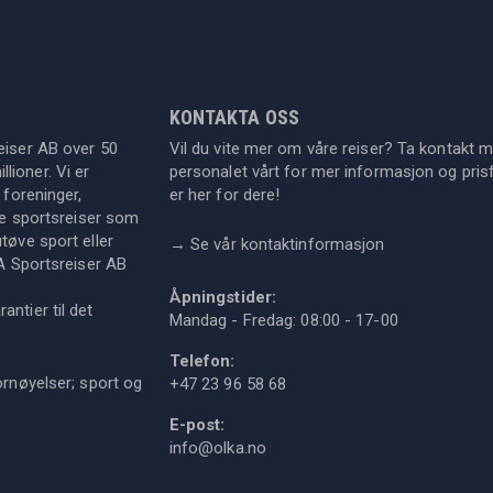
KONTAKTA OSS
eiser AB over 50
Vil du vite mer om våre reiser? Ta kontakt 
lioner. Vi er
personalet vårt for mer informasjon og prisf
 foreninger,
er her for dere!
dre sportsreiser som
tøve sport eller
→
Se vår kontaktinformasjon
KA Sportsreiser AB
Åpningstider:
ntier til det
Mandag - Fredag: 08:00 - 17-00
Telefon:
ornøyelser; sport og
+47 23 96 58 68
E-post:
info@olka.no