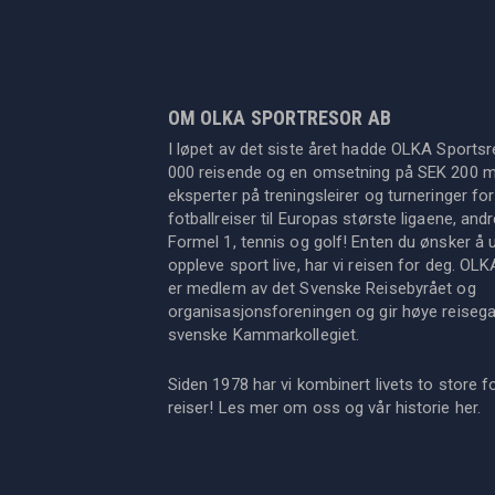
OM OLKA SPORTRESOR AB
I løpet av det siste året hadde OLKA Sportsr
000 reisende og en omsetning på SEK 200 mil
eksperter på treningsleirer og turneringer for
fotballreiser til Europas største ligaene, an
Formel 1, tennis og golf! Enten du ønsker å u
oppleve sport live, har vi reisen for deg. OL
er medlem av det Svenske Reisebyrået og
organisasjonsforeningen og gir høye reisegara
svenske Kammarkollegiet.
Siden 1978 har vi kombinert livets to store f
reiser! Les mer om oss og vår historie
her
.